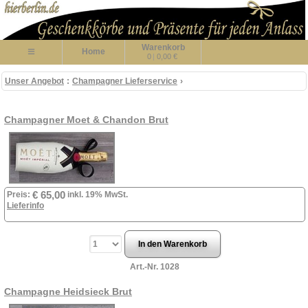
Warenkorb
≡
Home
0
|
0,00 €
Unser Angebot
:
Champagner Lieferservice
›
Champagner Moet & Chandon Brut
€ 65,00
Preis:
inkl. 19% MwSt.
Lieferinfo
Art.-Nr. 1028
Champagne Heidsieck Brut